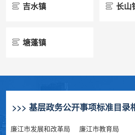
吉水镇
长山
/
/
22安全生产
/
塘蓬镇
/
23救灾生产
/
24食品药品监管
/
>>> 基层政务公开事项标准目录相
25税收管理
/
廉江市发展和改革局
廉江市教育局