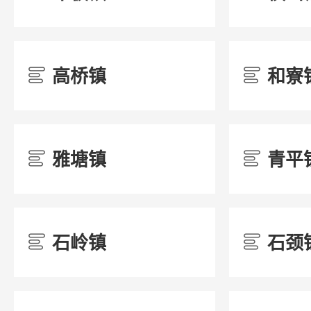
高桥镇
和寮
/
/
19涉农补贴
/
雅塘镇
青平
/
/
20公共文化服务
/
石岭镇
石颈
/
/
21卫生健康
/