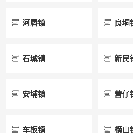
河唇镇
良垌
/
/
15国有土地上房屋征收与补偿
/
石城镇
新民
/
/
16农村危房改造
/
安埔镇
营仔
/
/
17市政服务
/
车板镇
横山
/
/
18城市综合执法
/