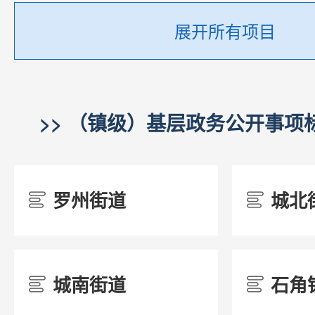
展开所有项目
11城乡规划
/
>> （镇级）基层政务公开事项标
12农村集体土地征收
/
罗州街道
城北
/
/
13生态环境
/
城南街道
石角
/
/
14保障性住房
/