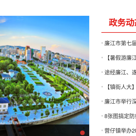
政务动
廉江市第七
途经廉江、
【镇街人大
8张图搞定