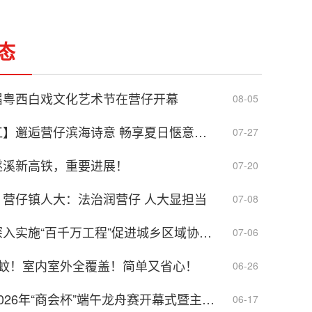
态
届粤西白戏文化艺术节在营仔开幕
08-05
【暑假游廉江】邂逅营仔滨海诗意 畅享夏日惬意时光
07-27
遂溪新高铁，重要进展！
07-20
】营仔镇人大：法治润营仔 人大显担当
07-08
廉江市举行深入实施“百千万工程”促进城乡区域协调发展推进会
07-06
防蚊！室内室外全覆盖！简单又省心！
06-26
营仔镇举办2026年“商会杯”端午龙舟赛开幕式暨主题文艺晚会
06-17