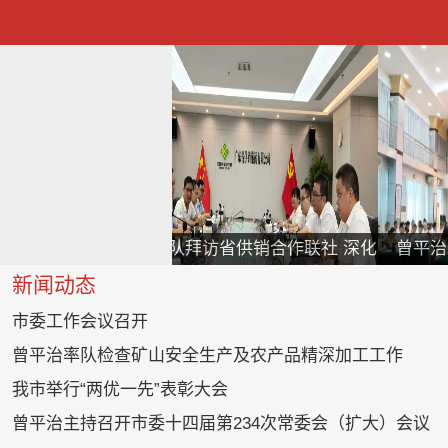
届第234次
曾平治率队拜访省供销合作联社 深化
曾平治
会议
务实合作 携手共谋新篇
新闻动态
市委工作会议召开
曾平治率队检查矿山安全生产及农产品精深加工工作
我市举行“两优一先”表彰大会
曾平治主持召开市委十四届第234次常委会（扩大）会议