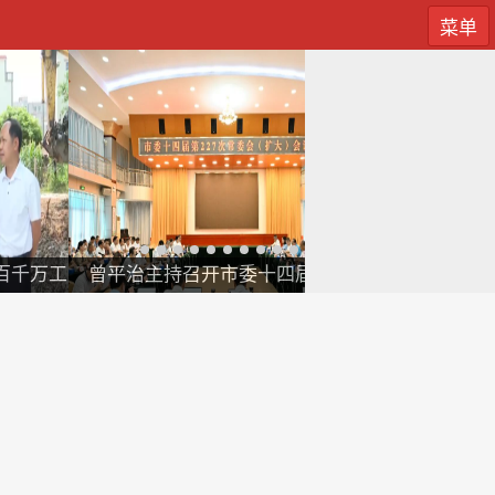
菜单
百千万工
曾平治主持召开市委十四届第227次
我市组团赴
常委会（扩大）会议