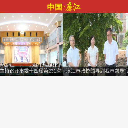
主持召开市委十四届第231次
湛江市政协领导到我市督导“
常委会（扩大）会议
程”及清淤工作