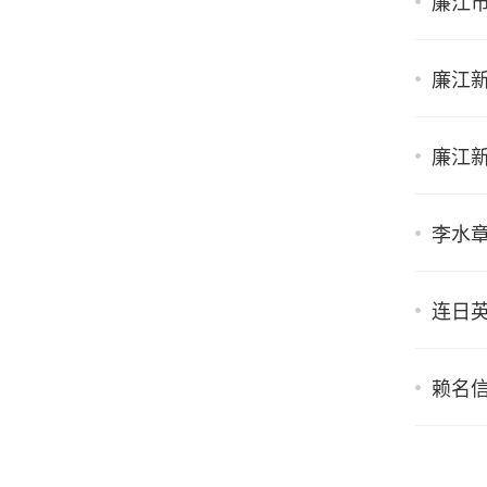
廉江市
廉江新
廉江新
李水章
连日英
赖名信