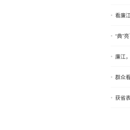
看廉江
“典”
廉江
群众
获省