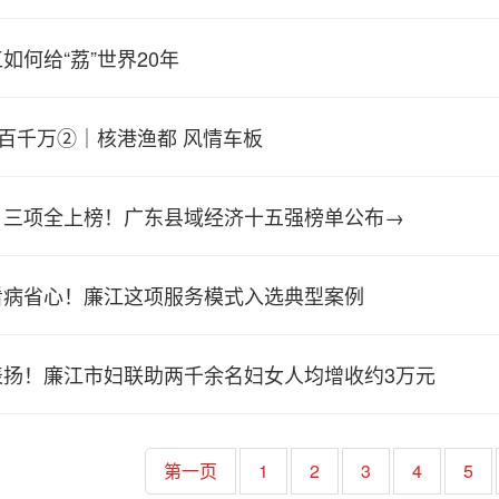
如何给“荔”世界20年
亮百千万②｜核港渔都 风情车板
，三项全上榜！广东县域经济十五强榜单公布→
看病省心！廉江这项服务模式入选典型案例
表扬！廉江市妇联助两千余名妇女人均增收约3万元
第一页
1
2
3
4
5