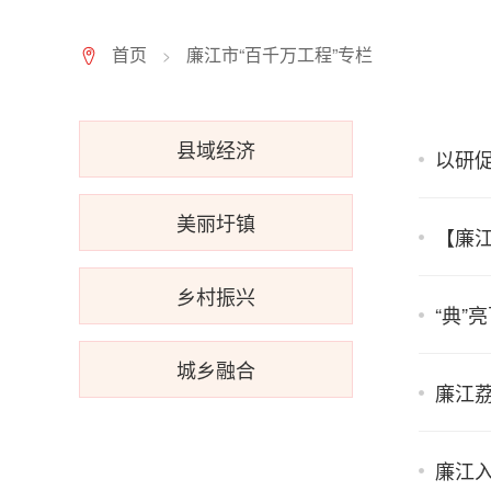
首页
廉江市“百千万工程”专栏
>
7
县域经济
以研
美丽圩镇
【廉
乡村振兴
“典”
城乡融合
廉江
廉江