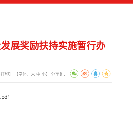
量发展奖励扶持实施暂行办
【打印】
【字体：
大
中
小
】
分享到：
df