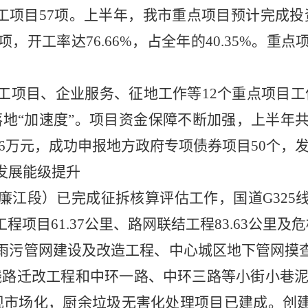
开工项目57项。上半年，我市重点项目预计完成投资
，开工率达76.66%，占全年的40.35%。
重点
工项目、企业服务、征地工作等
12个重点项目
地“加速度”。项目资金保障不断加强，上半年共为
76万元，成功申报地方政府专项债券项目50个，发行
发展能级提升
廉江段）已完成征拆核算评估工作，国道
G32
项目61.37公里、路网联结工程83.63公里及
雨污管网建设及改造工程、中心城区地下管网摸
力线路迁改工程和中环一路、中环三路等小街小巷
现市场化，厨余垃圾无害化处理项目已建成。创