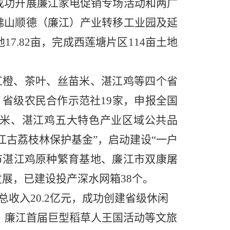
成功开展廉江家电促销专场活动和两广
佛山顺德（廉江）产业转移工业园及延
地
17.82亩，完成西莲塘片区114亩土地
红橙、茶叶、丝苗米、湛江鸡等四个省
、省级农民合作示范社19家，申报全国
米、
湛江鸡五大
特色产业区域公共品
廉江古荔枝林保护基金”，启动建设“一户
市湛江鸡原种繁育基地、廉江市双康屠
展，已建设投产深水网箱38个。
游总收入20.2亿元，成功创建省级休闲
会、廉江首届巨型稻草人王国活动等文旅