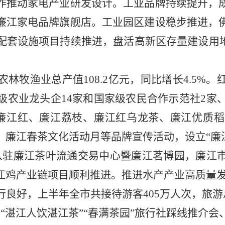
作推动家电产业
研发设计
。工业品牌持续提升，
廉江家电品牌旗舰店。工业园区建设稳步推进，
配套设施项目持续推进，盘活高新区存量建设用
农林牧渔业总产值
108.2
亿元，同比增长
4.5
%。
级农业龙头企
14家和国家级农民合作示范社2家
廉江红、
廉江荔枝、廉江红乌龙茶、
廉江优质稻
、廉江春茶文化活动月等品牌宣传活动，设立
“
业入驻廉江茶叶流通交易中心暨廉江茗博园，廉江
江鸡产业链项目顺利推进。推进水产产业高质量发
行良好，上半年全市共接待游客
405万人次，旅
“湛江人饮湛江茶”“春满茶园”旅行社踩线推介