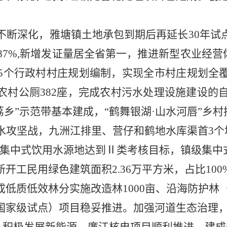
不断深化，雅塘镇土地承包到期后再延长
30年
.87%,新增发证量居全省第一，推进新型农业经营
35个行政村村庄规划编制，实现全市村庄规划全
村公厕382座，完成农村污水处理设施建设的自
美荔乡”示范带基本建成，“鹤舞银湖·山水河唇”乡
水攻坚战，九洲江排里、
营仔和鹤地水库渠首
3
集中式饮用水源地达到
Ⅱ类考核目标，镇级集中
新开工民用绿色建筑面积
2.36万
平方米
，占比
10
低质低效林分实施改造林1000亩、沿海防护林（
国家级试点）项目稳妥推进。加强河道生态治理，已