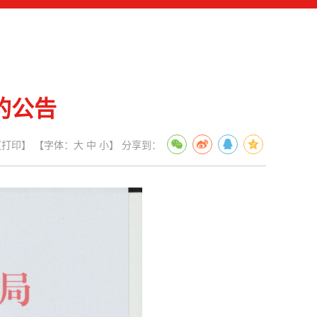
的公告
【打印】
【字体：
大
中
小
】
分享到：