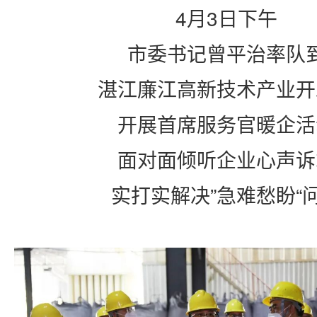
4
月
3
日下午
市委书记曾平治率队
湛江廉江高新技术产业开
开展首席服务官暖企活
面对面倾听企业心声诉
实打实解决”急难愁盼“